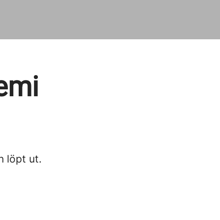
kemi
n löpt ut.