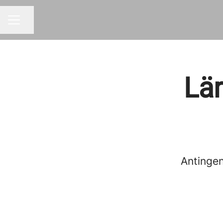
Dela sidan
KARRIÄRMENY
Lär
Antingen 