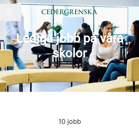
Dela sidan
KARRIÄRMENY
Lediga jobb på våra
skolor
10 jobb