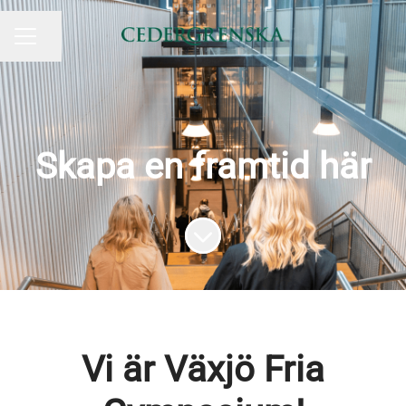
Dela sidan
KARRIÄRMENY
Skapa en framtid här
Skrolla för mer innehåll
Vi är Växjö Fria