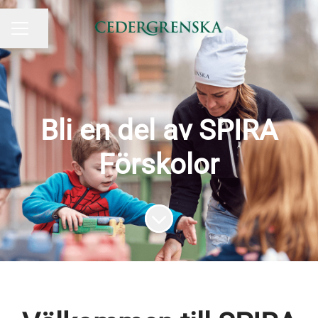
Dela sidan
KARRIÄRMENY
Bli en del av SPIRA
Förskolor
Skrolla för mer innehåll