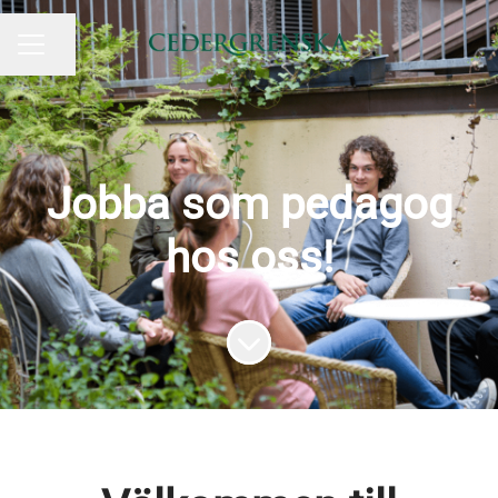
Dela sidan
KARRIÄRMENY
Jobba som pedagog
hos oss!
Skrolla för mer innehåll