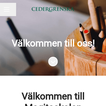
Dela sidan
KARRIÄRMENY
Välkommen till oss!
Skrolla för mer innehåll
Välkommen till