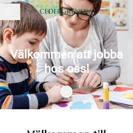
Dela sidan
KARRIÄRMENY
Välkommen att jobba
hos oss!
Skrolla för mer innehåll