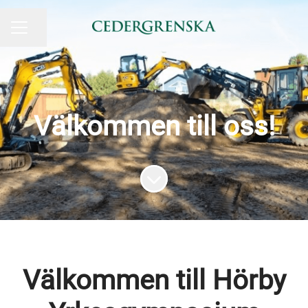
Dela sidan
KARRIÄRMENY
Välkommen till oss!
Skrolla för mer innehåll
Välkommen till Hörby